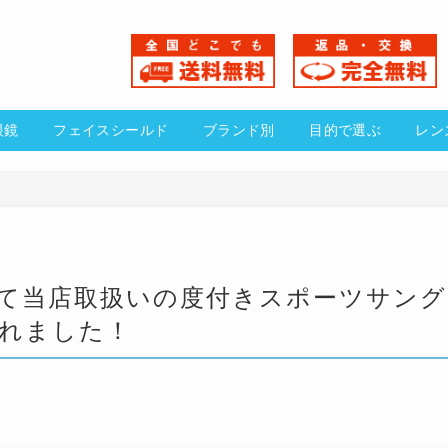
貼る老眼鏡
フェイスシールド
ブランド別
目的で
』にて当店取扱いの度付きスポーツサング
されました！