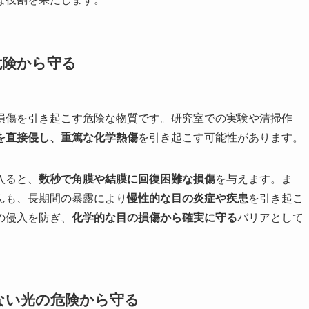
危険から守る
損傷を引き起こす危険な物質です。研究室での実験や清掃作
を直接侵し、重篤な化学熱傷
を引き起こす可能性があります。
入ると、
数秒で角膜や結膜に回復困難な損傷
を与えます。ま
んも、長期間の暴露により
慢性的な目の炎症や疾患
を引き起こ
の侵入を防ぎ、
化学的な目の損傷から確実に守る
バリアとして
ない光の危険から守る