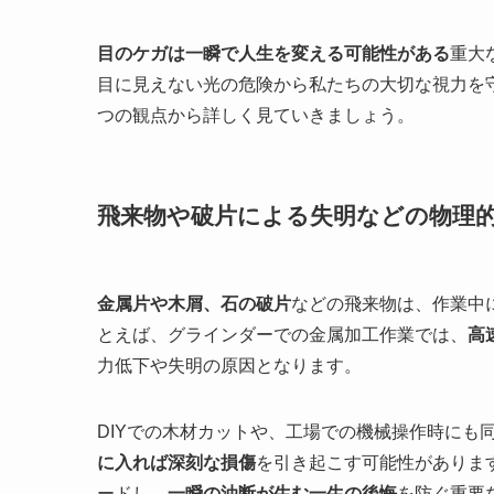
目のケガは一瞬で人生を変える可能性がある
重大
目に見えない光の危険から私たちの大切な視力を
つの観点から詳しく見ていきましょう。
飛来物や破片による失明などの物理
金属片や木屑、石の破片
などの飛来物は、作業中
とえば、グラインダーでの金属加工作業では、
高
力低下や失明の原因となります。
DIYでの木材カットや、工場での機械操作時にも
に入れば深刻な損傷
を引き起こす可能性がありま
ードし、
一瞬の油断が生む一生の後悔
を防ぐ重要